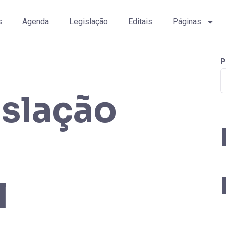
s
Agenda
Legislação
Editais
Páginas
P
islação
l