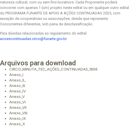
natureza cultural, com ou sem fins lucrativos. Cada Proponente poderá
concorrer com apenas 1 (um) projeto neste edital ou em qualquer outro edital
do PROGRAMA FUNARTE DE APOIO A AÇÕES CONTINUADAS 2025, com
exceção de cooperativas ou associações, desde que represente
Concorrentes diferentes, sob pena de desclassificação.
Para dúvidas relacionadas ao regulamento do edital:
acoescontinuadas.circo@funarte.gov.br
Arquivos para download
CIRCO_MINUTA_TEC_AÇÕES_CONTINUADAS_1806
Anexo_I
Anexo_II_
Anexo_III
Anexo_IV
Anexo_V
Anexo_VI
Anexo_VII
Anexo_VIII
Anexo_IX
Anexo_X