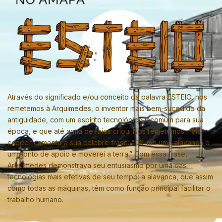
Através do significado e/ou conceito da palavra ESTEIO, nos
remetemos à Arquimedes, o inventor mais bem-sucedido da
antiguidade, com um espírito tecnológico incomum para sua
época, e que até arma de raios criou. Nos remetemos mais
especificamente a sua celebre frase: “Dê-me uma alavanca e
um ponto de apoio e moverei a terra.” Com essa frase,
Arquimedes demonstrava seu entusiasmo por uma das
tecnologias mais efetivas de seu tempo: a alavanca, que assim
como todas as máquinas, têm como função principal facilitar o
trabalho humano.